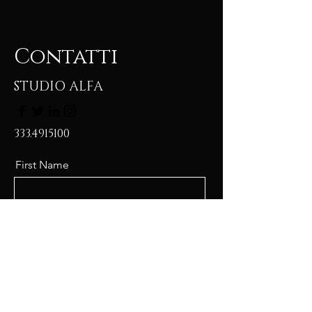
Contatti
STUDIO ALFA
333.4915100
First Name
Last Name
Email